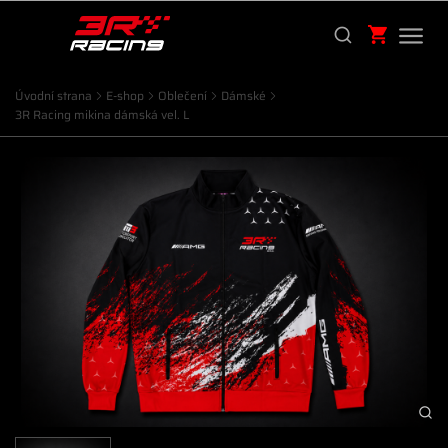
Úvodní strana
E-shop
Oblečení
Dámské
3R Racing mikina dámská vel. L