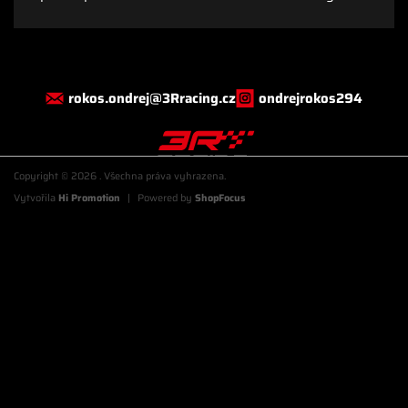
rokos.ondrej@3Rracing.cz
ondrejrokos294
Copyright © 2026
. Všechna práva vyhrazena.
Vytvořila
Hi Promotion
|
Powered by
ShopFocus