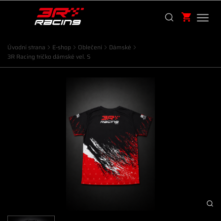
Úvodní strana
E-shop
Oblečení
Dámské
3R Racing tričko dámské vel. S